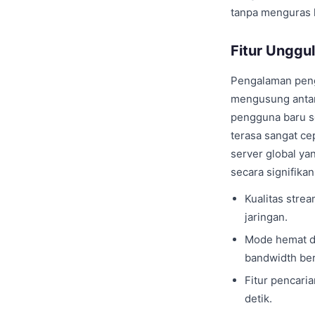
tanpa menguras k
Fitur Unggu
Pengalaman peng
mengusung antar
pengguna baru se
terasa sangat ce
server global ya
secara signifika
Kualitas stre
jaringan.
Mode hemat da
bandwidth ber
Fitur pencari
detik.