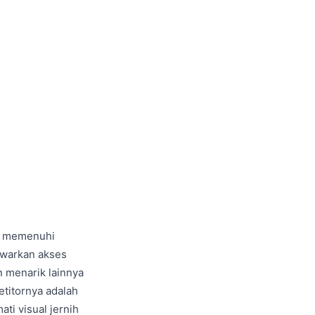
uk memenuhi
awarkan akses
n menarik lainnya
titornya adalah
i visual jernih