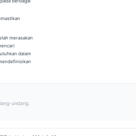
a pada berbagai
emastikan
telah merasakan
mencari
butuhkan dalam
mendefinisikan
ndang-undang.