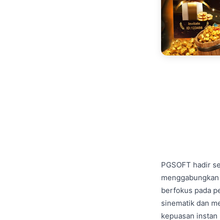
PGSOFT hadir seb
menggabungkan e
berfokus pada p
sinematik dan me
kepuasan instan 