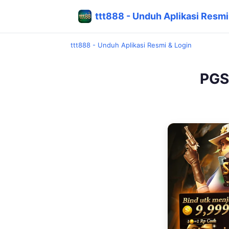
ttt888 - Unduh Aplikasi Resmi
ttt888 - Unduh Aplikasi Resmi & Login
PGS