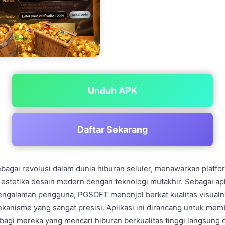
Unduh APK
Daftar Sekarang
agai revolusi dalam dunia hiburan seluler, menawarkan platfo
stetika desain modern dengan teknologi mutakhir. Sebagai apl
engalaman pengguna, PGSOFT menonjol berkat kualitas visualn
kanisme yang sangat presisi. Aplikasi ini dirancang untuk mem
bagi mereka yang mencari hiburan berkualitas tinggi langsung