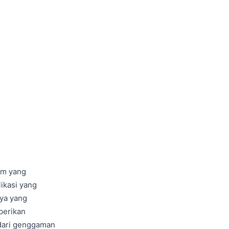
rm yang
ikasi yang
ya yang
berikan
 dari genggaman