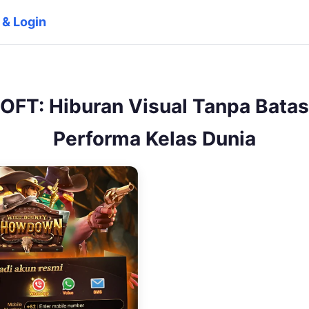
 & Login
OFT: Hiburan Visual Tanpa Batas
Performa Kelas Dunia